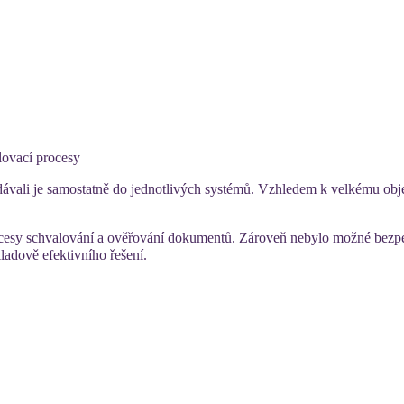
lovací procesy
dávali je samostatně do jednotlivých systémů. Vzhledem k velkému o
cesy schvalování a ověřování dokumentů. Zároveň nebylo možné bezpečn
ladově efektivního řešení.