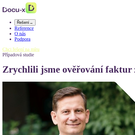
Řešení
→
Reference
O nás
Podpora
Chci řešení na míru
Případová studie
Zrychlili jsme ověřování faktur