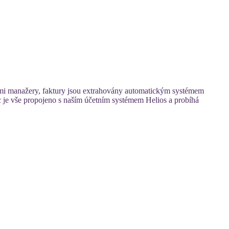
nými manažery, faktury jsou extrahovány automatickým systémem
íc je vše propojeno s naším účetním systémem Helios a probíhá