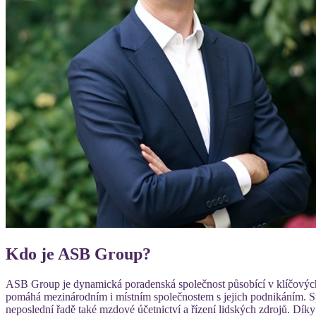
Kdo je ASB Group?
ASB Group je dynamická poradenská společnost působící v klíčových 
pomáhá mezinárodním i místním společnostem s jejich podnikáním. Spec
neposlední řadě také mzdové účetnictví a řízení lidských zdrojů. Dík