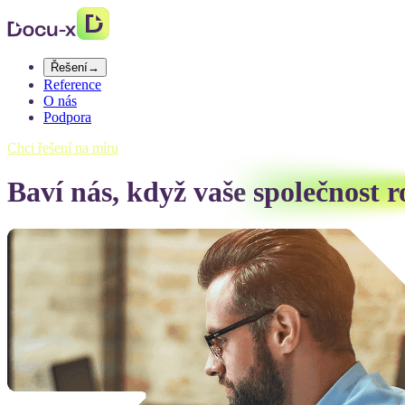
Řešení
→
Reference
O nás
Podpora
Chci řešení na míru
Baví nás, když vaše
společnost r